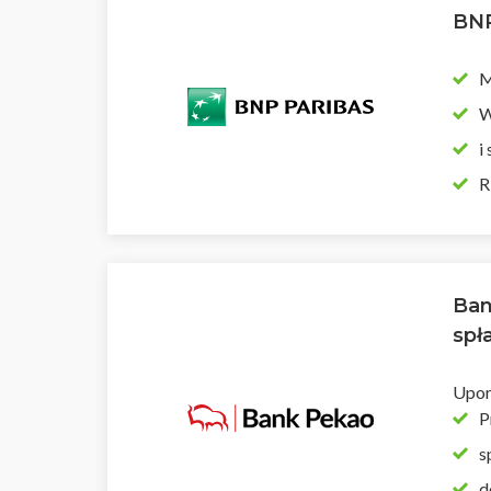
BNP
M
W
i
R
Ban
spł
Upor
P
s
d