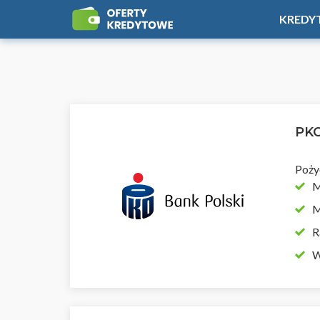
KREDY
PKO
Poży
M
M
R
W