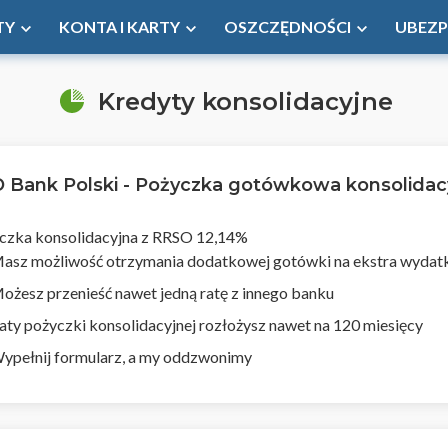
TY
KONTA I KARTY
OSZCZĘDNOŚCI
UBEZP
Kredyty konsolidacyjne
 Bank Polski - Pożyczka gotówkowa konsolidac
czka konsolidacyjna z RRSO 12,14%
asz możliwość otrzymania dodatkowej gotówki na ekstra wydat
ożesz przenieść nawet jedną ratę z innego banku
aty pożyczki konsolidacyjnej rozłożysz nawet na 120 miesięcy
ypełnij formularz, a my oddzwonimy