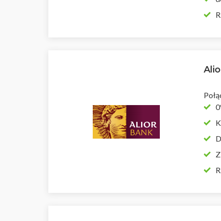
R
Ali
Połą
0
K
D
Z
R